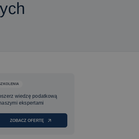
nych
SZKOLENIA
oszerz wiedzę podatkową
naszymi ekspertami
ZOBACZ OFERTĘ