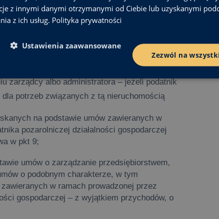
cje z innymi danymi otrzymanymi od Ciebie lub uzyskanymi pod
nia z ich usług.
Polityka prywatności
ej działalność gospodarczą, osoby prawnej i jej
z jednostki organizacyjnej niemającej
Ustawienia zaawansowane
Zezwól na wszystk
 nieruchomości, w której lokale są wynajmowane,
iu zarządcy albo administratora – jeżeli podatnik
e dla potrzeb związanych z tą nieruchomością
skanych na podstawie umów zawieranych w
nika pozarolniczej działalności gospodarczej
wa w pkt 9;
tawie umów o zarządzanie przedsiębiorstwem,
 umów o podobnym charakterze, w tym
 zawieranych w ramach prowadzonej przez
ności gospodarczej – z wyjątkiem przychodów, o