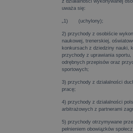
z działalności wykonywanej osob
uważa się:
„1) (uchylony);
2) przychody z osobiście wykony
naukowej, trenerskiej, oświatowe
konkursach z dziedziny nauki, k
przychody z uprawiania sportu,
odrębnych przepisów oraz przy
sportowych;
3) przychody z działalności du
pracę;
4) przychody z działalności po
arbitrażowych z partnerami zag
5) przychody otrzymywane prz
pełnieniem obowiązków społecz