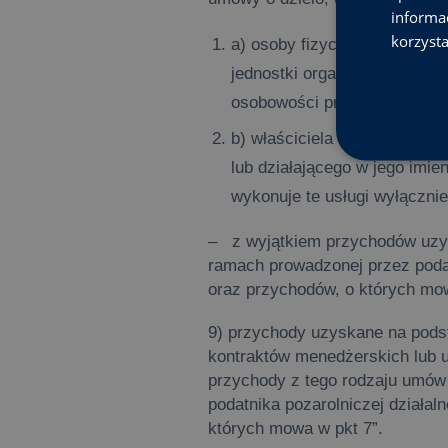
informa
korzysta
a) osoby fizycznej prowadząc
jednostki organizacyjnej ora
osobowości prawnej,
b) właściciela (posiadacza)
lub działającego w jego imien
wykonuje te usługi wyłączni
– z wyjątkiem przychodów uzy
ramach prowadzonej przez podat
oraz przychodów, o których mo
9) przychody uzyskane na pods
kontraktów menedżerskich lub
przychody z tego rodzaju umów
podatnika pozarolniczej działal
których mowa w pkt 7”.