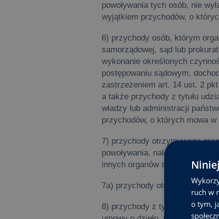
powoływania tych osób, nie wył
wyjątkiem przychodów, o który
6) przychody osób, którym orga
samorządowej, sąd lub prokurat
wykonanie określonych czynnoś
postępowaniu sądowym, dochodz
zastrzeżeniem art. 14 ust. 2 pk
a także przychody z tytułu udz
władzy lub administracji państ
przychodów, o których mowa w 
7) przychody otrzymywane przez
powoływania, należące do skład
Ninie
innych organów stanowiących o
Wykorzy
7a) przychody otrzymywane pr
ruch w n
o tym, 
8) przychody z tytułu wykonywa
społecz
umowy o dzieło, uzyskiwane wy