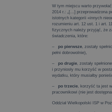
W tym miejscu warto przywołać 
2014 r.: „[…] przeprowadzona p
istotnych kategorii «innych ni
rozumieniu art. 12 ust. 1 i art
fizycznych należy przyjąć, że
świadczenia, które:
–
po pierwsze
, zostały spełn
pełni dobrowolnie),
–
po drugie
, zostały spełnion
i przyniosły mu korzyść w post
wydatku, który musiałby ponieś
–
po trzecie
, korzyść ta jest
pracownikowi (nie jest dostępn
Oddział Wielkopolski ISP w Po