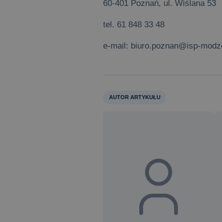
60-401 Poznań, ul. Wiślana 53
tel. 61 848 33 48
e-mail: biuro.poznan@isp-modz
AUTOR ARTYKUŁU