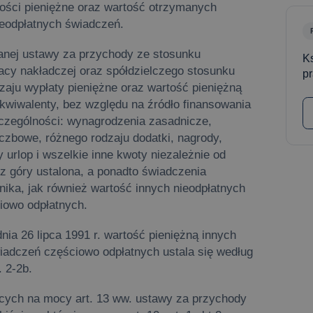
ości pieniężne oraz wartość otrzymanych
ieodpłatnych świadczeń.
ołanej ustawy za przychody ze stosunku
Ks
acy nakładczej oraz spółdzielczego stosunku
p
zaju wypłaty pieniężne oraz wartość pieniężną
kwiwalenty, bez względu na źródło finansowania
zczególności: wynagrodzenia zasadnicze,
czbowe, różnego rodzaju dodatki, nagrody,
urlop i wszelkie inne kwoty niezależnie od
 z góry ustalona, a ponadto świadczenia
ika, jak również wartość innych nieodpłatnych
iowo odpłatnych.
dnia 26 lipca 1991 r. wartość pieniężną innych
iadczeń częściowo odpłatnych ustala się według
. 2-2b.
cych na mocy art. 13 ww. ustawy za przychody