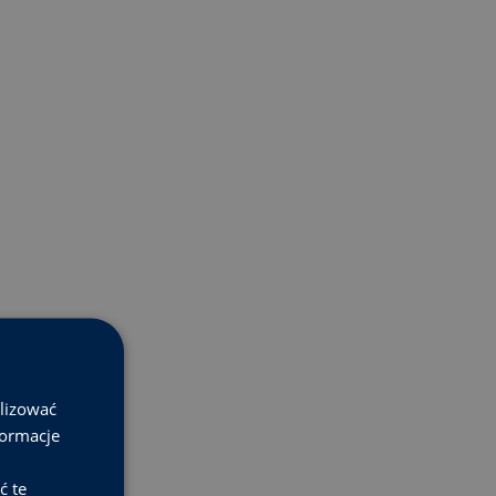
alizować
formacje
ć te