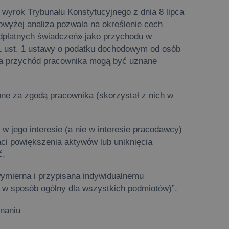
wyrok Trybunału Konstytucyjnego z dnia 8 lipca
owyżej analiza pozwala na określenie cech
eodpłatnych świadczeń» jako przychodu w
. 11 ust. 1 ustawy o podatku dochodowym od osób
 za przychód pracownika mogą być uznane
ione za zgodą pracownika (skorzystał z nich w
e w jego interesie (a nie w interesie pracodawcy)
aci powiększenia aktywów lub uniknięcia
ć,
 wymierna i przypisana indywidualnemu
a w sposób ogólny dla wszystkich podmiotów)”.
znaniu