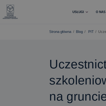
USŁUGI
O NAS
Strona główna
Blog
PIT
Ucze
Uczestnic
szkolenio
na grunci