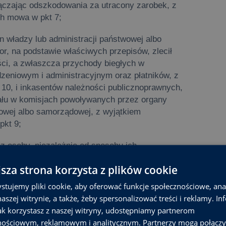
ączając odszkodowania za utracony zarobek, z
ch mowa w pkt 7;
n władzy lub administracji państwowej albo
or, na podstawie właściwych przepisów, zlecił
ci, a zwłaszcza przychody biegłych w
eniowym i administracyjnym oraz płatników, z
t 10, i inkasentów należności publicznoprawnych,
iału w komisjach powoływanych przez organy
wowej albo samorządowej, z wyjątkiem
pkt 9;
 osoby, niezależnie od sposobu ich
u zarządów, rad nadzorczych, komisji lub
jsza strona korzysta z plików cookie
sób prawnych;
stujemy pliki cookie, aby oferować funkcje społecznościowe, an
zez członków Rady Mediów Narodowych;
aszej witrynie, a także, żeby spersonalizować treści i reklamy. In
jak korzystasz z naszej witryny, udostępniamy partnerom
nia usług, na podstawie umowy zlecenia lub
nościowym, reklamowym i analitycznym. Partnerzy mogą połączy
łącznie od: