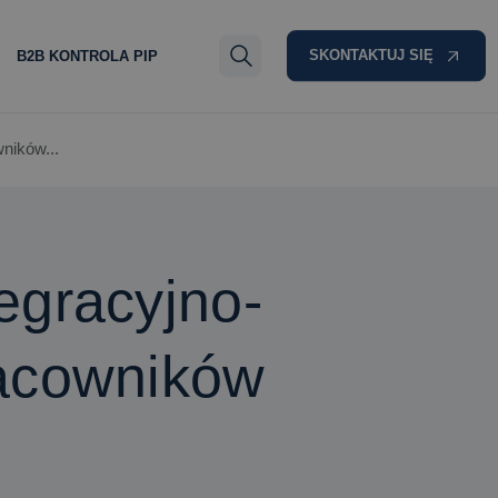
SKONTAKTUJ SIĘ
B2B KONTROLA PIP
ników...
egracyjno-
racowników