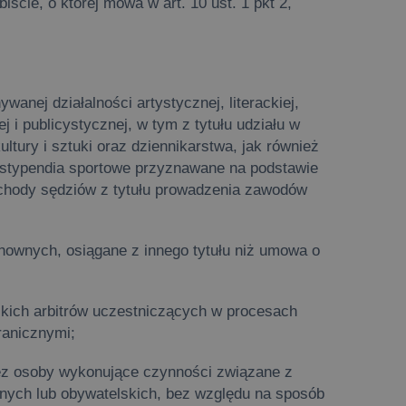
iście, o której mowa w art. 10 ust. 1 pkt 2,
wanej działalności artystycznej, literackiej,
j i publicystycznej, w tym z tytułu udziału w
ultury i sztuki oraz dziennikarstwa, jak również
 stypendia sportowe przyznawane na podstawie
chody sędziów z tytułu prowadzenia zawodów
chownych, osiągane z innego tytułu niż umowa o
lskich arbitrów uczestniczących w procesach
ranicznymi;
ez osoby wykonujące czynności związane z
nych lub obywatelskich, bez względu na sposób