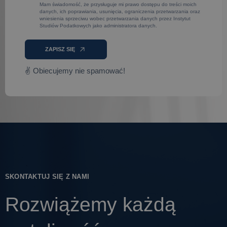
Mam świadomość, że przysługuje mi prawo dostępu do treści moich
danych, ich poprawiania, usunięcia, ograniczenia przetwarzania oraz
wniesienia sprzeciwu wobec przetwarzania danych przez Instytut
Studiów Podatkowych jako administratora danych.
ZAPISZ SIĘ
✌ Obiecujemy nie spamować!
SKONTAKTUJ SIĘ Z NAMI
Rozwiążemy każdą