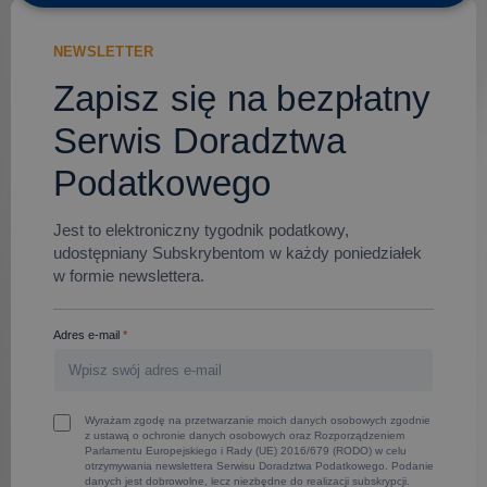
NEWSLETTER
Zapisz się na bezpłatny
Serwis Doradztwa
Podatkowego
Jest to elektroniczny tygodnik podatkowy,
udostępniany Subskrybentom w każdy poniedziałek
w formie newslettera.
Adres e-mail
*
Wyrażam zgodę na przetwarzanie moich danych osobowych zgodnie
z ustawą o ochronie danych osobowych oraz Rozporządzeniem
Parlamentu Europejskiego i Rady (UE) 2016/679 (RODO) w celu
otrzymywania newslettera Serwisu Doradztwa Podatkowego. Podanie
danych jest dobrowolne, lecz niezbędne do realizacji subskrypcji.