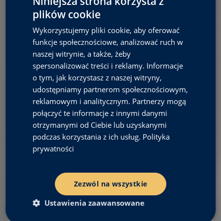
Niniejsza strona korzysta z
l
plików cookie
t
e
Wykorzystujemy pliki cookie, aby oferować
r
funkcje społecznościowe, analizować ruch w
n
a
naszej witrynie, a także, żeby
t
spersonalizować treści i reklamy. Informacje
i
v
o tym, jak korzystasz z naszej witryny,
e
udostępniamy partnerom społecznościowym,
:
reklamowym i analitycznym. Partnerzy mogą
połączyć te informacje z innymi danymi
otrzymanymi od Ciebie lub uzyskanymi
podczas korzystania z ich usług.
Polityka
prywatności
Zezwól na wszystkie
Ustawienia zaawansowane