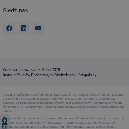
Śledź nas
Wszelkie prawa zastrzeżone 2026
Instytut Studiów Podatkowych Modzelewski i Wspólnicy
Instytut Studiów Podatkowych Modzelewski i Wspólnicy realizuje projekt w ramach Działania
6.2 POIR p.t. „Wdrożenie rozwiązań cyfrowych w postaci portalu obsługi szkoleń oraz
platformy do zarządzania przedsiębiorstwem w celu zwiększenia wykorzystania technologii
cyfrowych w ISP Modzelewski i Wspólnicy oraz poprawy jakości i dostępności świadczonych
usług”.
Nowy sposób oferowania usługi poprzez wdrożenie w ISP technologii cyfrowych spowoduje
zwiększenie konkurencyjności Wnioskodawcy na rynku poprzez zaoferowanie klientom
nowego systemu dostępu do organizowanych i prowadzonych przez niego szkoleń o