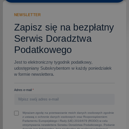
NEWSLETTER
Zapisz się na bezpłatny
Serwis Doradztwa
Podatkowego
Jest to elektroniczny tygodnik podatkowy,
udostępniany Subskrybentom w każdy poniedziałek
w formie newslettera.
Adres e-mail
*
Wyrażam zgodę na przetwarzanie moich danych osobowych zgodnie
z ustawą o ochronie danych osobowych oraz Rozporządzeniem
Parlamentu Europejskiego i Rady (UE) 2016/679 (RODO) w celu
otrzymywania newslettera Serwisu Doradztwa Podatkowego. Podanie
danych jest dobrowolne, lecz niezbędne do realizacji subskrypcji.