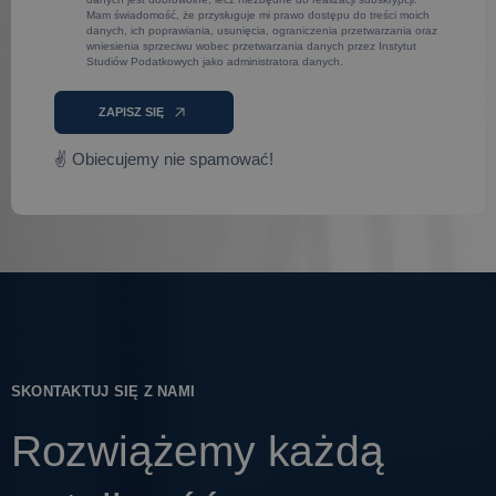
Mam świadomość, że przysługuje mi prawo dostępu do treści moich
danych, ich poprawiania, usunięcia, ograniczenia przetwarzania oraz
wniesienia sprzeciwu wobec przetwarzania danych przez Instytut
Studiów Podatkowych jako administratora danych.
ZAPISZ SIĘ
✌ Obiecujemy nie spamować!
SKONTAKTUJ SIĘ Z NAMI
Rozwiążemy każdą