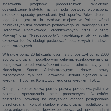
stosowania przepisów proceduralnych. Wieloletnie
doświadczenie Instytutu na tym polu pozwoliło wypracować
skuteczne sposoby prowadzenia tych sporów. Potwierdzeniem
tego faktu, jest m. in. czołowe miejsce w Polsce wśród
największych firm doradztwa podatkowego, w Rankingach Firm
Doradztwa Podatkowego, organizowanych przez ?Gazetę
Prawną? oraz ?Rzeczpospolitą?, klasyfikujące ISP w ścisłej
czołówce liderów obsługi postępowań podatkowych i sądowo-
administracyjnych.
W trakcie ponad 20 lat działalności Instytut obsłużył ponad 2000
sporów z organami podatkowymi, celnymi, egzekucyjnymi oraz
postępowań przed wojewódzkimi sądami administracyjnymi i
Naczelnym Sądem Administracyjnym. Nasze sprawy
rozpatrywane były też Uchwałami Siedmiu Sędziów NSA,
wyrokami Trybunału Konstytucyjnego oraz wyrokami TSUE.
Oferujemy kompleksową pomoc prawną przede wszystkim w
zakresie sporządzania pism procesowych (wniosków,
zastrzeżeń, odwołań) na wszystkich etapach postępowania
przed organami kontroli skarbowej oraz organami podatkowymi,
reprezentowanie podatników w postępowaniach przed sądami