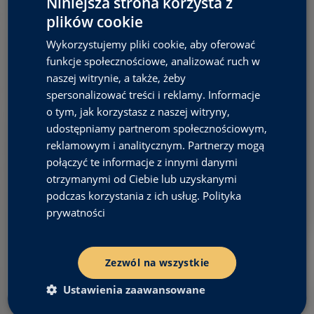
Niniejsza strona korzysta z
A
l
plików cookie
t
e
Wykorzystujemy pliki cookie, aby oferować
r
funkcje społecznościowe, analizować ruch w
n
a
naszej witrynie, a także, żeby
t
spersonalizować treści i reklamy. Informacje
i
o tym, jak korzystasz z naszej witryny,
v
e
udostępniamy partnerom społecznościowym,
:
reklamowym i analitycznym. Partnerzy mogą
połączyć te informacje z innymi danymi
otrzymanymi od Ciebie lub uzyskanymi
podczas korzystania z ich usług.
Polityka
prywatności
Zezwól na wszystkie
Ustawienia zaawansowane