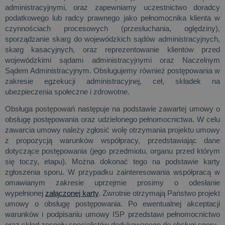
administracyjnymi, oraz zapewniamy uczestnictwo doradcy
podatkowego lub radcy prawnego jako pełnomocnika klienta w
czynnościach procesowych (przesłuchania, oględziny),
sporządzanie skarg do wojewódzkich sądów administracyjnych,
skarg kasacyjnych, oraz reprezentowanie klientów przed
wojewódzkimi sądami administracyjnymi oraz Naczelnym
Sądem Administracyjnym. Obsługujemy również postępowania w
zakresie egzekucji administracyjnej, ceł, składek na
ubezpieczenia społeczne i zdrowotne.
Obsługa postępowań następuje na podstawie zawartej umowy o
obsługę postępowania oraz udzielonego pełnomocnictwa. W celu
zawarcia umowy należy zgłosić wolę otrzymania projektu umowy
z propozycją warunków współpracy, przedstawiając dane
dotyczące postępowania (jego przedmiotu, organu przed którym
się toczy, etapu). Można dokonać tego na podstawie karty
zgłoszenia sporu. W przypadku zainteresowania współpracą w
omawianym zakresie uprzejmie prosimy o odesłanie
wypełnionej
załączonej karty
. Zwrotnie otrzymają Państwo projekt
umowy o obsługę postępowania. Po ewentualnej akceptacji
warunków i podpisaniu umowy ISP przedstawi pełnomocnictwo
oraz skład zespołu specjalistów dedykowanego do obsługi sporu.