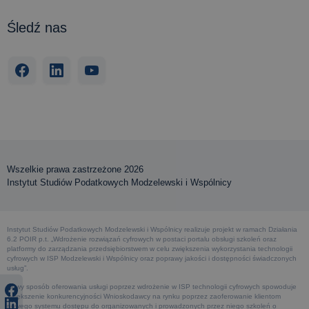
Śledź nas
Wszelkie prawa zastrzeżone 2026
Instytut Studiów Podatkowych Modzelewski i Wspólnicy
Instytut Studiów Podatkowych Modzelewski i Wspólnicy realizuje projekt w ramach Działania
6.2 POIR p.t. „Wdrożenie rozwiązań cyfrowych w postaci portalu obsługi szkoleń oraz
platformy do zarządzania przedsiębiorstwem w celu zwiększenia wykorzystania technologii
cyfrowych w ISP Modzelewski i Wspólnicy oraz poprawy jakości i dostępności świadczonych
usług”.
Nowy sposób oferowania usługi poprzez wdrożenie w ISP technologii cyfrowych spowoduje
zwiększenie konkurencyjności Wnioskodawcy na rynku poprzez zaoferowanie klientom
nowego systemu dostępu do organizowanych i prowadzonych przez niego szkoleń o