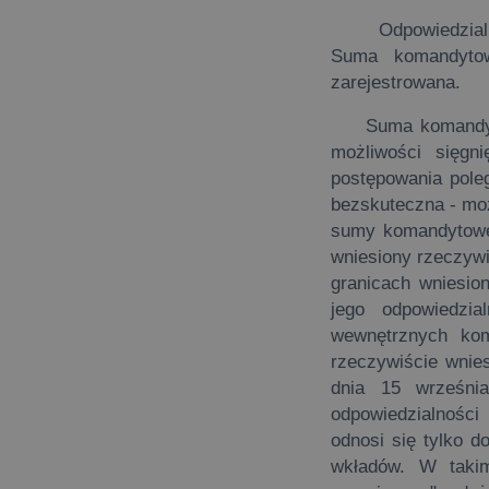
Odpowiedzia
Suma komandytow
zarejestrowana.
Suma komandytowa
możliwości sięgn
postępowania poleg
bezskuteczna - moż
sumy komandytowe
wniesiony rzeczywi
granicach wniesion
jego odpowiedzi
wewnętrznych kom
rzeczywiście wnies
dnia 15 wrześni
odpowiedzialności
odnosi się tylko 
wkładów. W takim