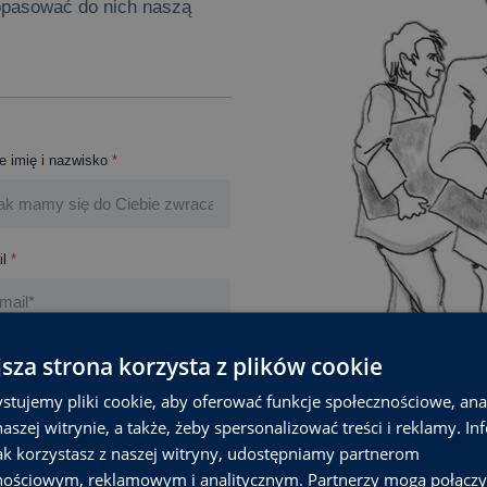
opasować do nich naszą
e imię i nazwisko
*
l
*
jsza strona korzysta z plików cookie
obowych, zgodnie z ustawą o ochronie
nia przez powyższy formularz kontaktowy.
 przetworzenia zapytania. Rozumiem, że
stujemy pliki cookie, aby oferować funkcje społecznościowe, an
ożliwości ich poprawienia oraz żądania
aszej witrynie, a także, żeby spersonalizować treści i reklamy. In
diów Podatkowych jako Administratora*
jak korzystasz z naszej witryny, udostępniamy partnerom
nościowym, reklamowym i analitycznym. Partnerzy mogą połączy