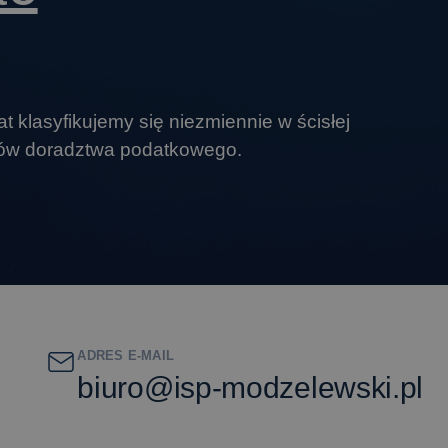
at klasyfikujemy się niezmiennie w ścisłej
rów doradztwa podatkowego.
ADRES E-MAIL
biuro@isp-modzelewski.pl