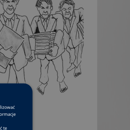
alizować
formacje
ć te