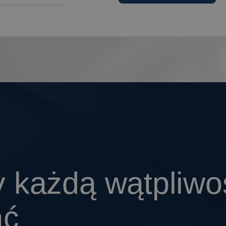
 każdą wątpliwo
ać