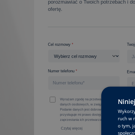
porozmawiać o Twoich potrzebach i d
ofertę.
Cel rozmowy
*
Twoj
Numer telefonu
*
Emai
Ninie
Wyrażam zgodę na przetwarzanie moich danych os
danych osobowych, w związku z wysłaniem zapyta
Podanie danych jest dobrowolne, ale niezbędne do
Wykorzy
przysługuje mi prawo dostępu do swoich danych, m
ruch w n
zaprzestania ich przetwarzania przez Instytut Stu
o tym, 
Czytaj więcej
społecz