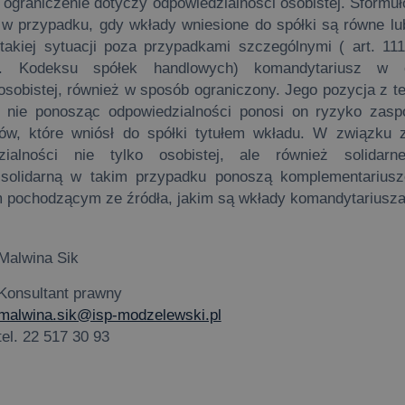
 ograniczenie dotyczy odpowiedzialności osobistej. Sformuł
e w przypadku, gdy wkłady wniesione do spółki są równe l
akiej sytuacji poza przypadkami szczególnymi ( art. 11
. Kodeksu spółek handlowych) komandytariusz w 
osobistej, również w sposób ograniczony. Jego pozycja z t
 nie ponosząc odpowiedzialności ponosi on ryzyko zasp
ków, które wniósł do spółki tytułem wkładu. W związk
zialności nie tylko osobistej, ale również solidarne
 solidarną w takim przypadku ponoszą komplementariusz
 pochodzącym ze źródła, jakim są wkłady komandytariusza
Malwina Sik
Konsultant prawny
malwina.sik@isp-modzelewski.pl
tel. 22 517 30 93