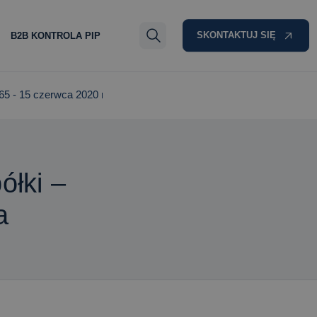
SKONTAKTUJ SIĘ
B2B KONTROLA PIP
5 - 15 czerwca 2020 r.
Suma komandytowa a wkład do spółki – o
łki –
a