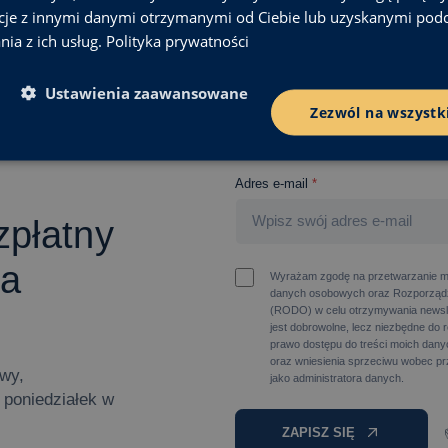
cje z innymi danymi otrzymanymi od Ciebie lub uzyskanymi pod
nia z ich usług.
Polityka prywatności
Ustawienia zaawansowane
Zezwól na wszystk
Adres e-mail
*
zpłatny
wa
Wyrażam zgodę na przetwarzanie m
danych osobowych oraz Rozporządz
(RODO) w celu otrzymywania newsl
jest dobrowolne, lecz niezbędne do 
prawo dostępu do treści moich danyc
oraz wniesienia sprzeciwu wobec pr
owy,
jako administratora danych.
poniedziałek w
ZAPISZ SIĘ