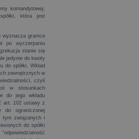
umy komandytowej.
ółki, która jest
 wyznacza granice
el po wyczerpaniu
gzekucja stanie się
le jedynie do kwoty
 do spółki. Wkład
kach zewnętrznych w
iedzialności, czyli
ast w stosunkach
ie do jego wkładu
ć art. 102 ustawy z
 do ograniczonej
z tym związanych i
esionych do spółki
"odpowiedzialność