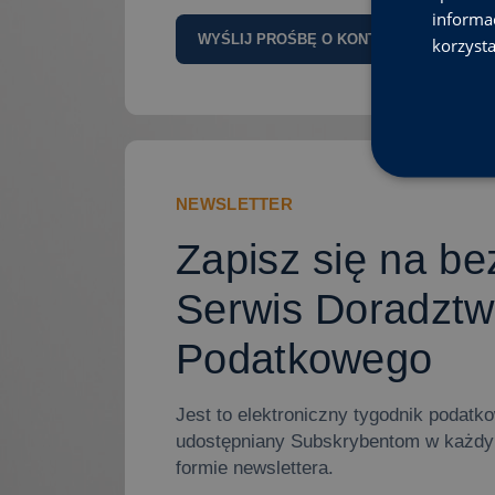
informa
korzysta
A
lt
e
r
n
a
ti
NEWSLETTER
v
e
Zapisz się na be
:
Serwis Doradzt
Podatkowego
Jest to elektroniczny tygodnik podatk
udostępniany Subskrybentom w każdy 
formie newslettera.