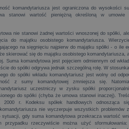
lność komandytariusza jest ograniczona do wysokości s
a stanowi wartość pieniężną określoną w umowie sp
 nie stanowi żadnej wartości wnoszonej do spółki, ale
ięcia do majątku osobistego komandytariusza. Wierzyci
ającego na sięgnięciu najpierw do majątku spółki - o ile e
e skierować się do majątku osobistego komandytariusza, a
j. Suma komandytowa jest pojęciem odmiennym od wkładu
ście do spółki odgrywa jednak szczególną rolę. W stosun
ego do spółki wkładu komandytariusz jest wolny od odpow
alność z sumy komandytowej zmniejsza się. Natomi
andytariusz uczestniczy w zysku spółki proporcjonaln
ionego do spółki (chyba że umowa stanowi inaczej). Treś
a 2000 r. Kodeksu spółek handlowych odnosząca się
 komandytariusza nie wyczerpuje wszystkich problemów 
do sytuacji, gdy suma komandytowa przekracza wartość wni
 przypadku rzeczywiście można użyć sformułowania: 