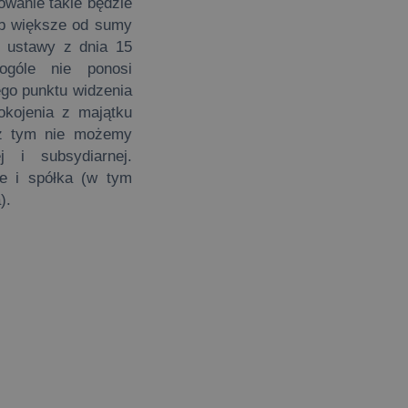
owanie takie będzie
ub większe od sumy
1 ustawy z dnia 15
ogóle nie ponosi
ego punktu widzenia
okojenia z majątku
u z tym nie możemy
j i subsydiarnej.
e i spółka (w tym
).