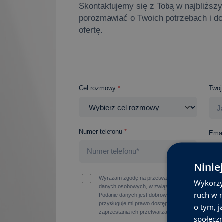
Skontaktujemy się z Tobą w najbliżs
porozmawiać o Twoich potrzebach i d
ofertę.
Cel rozmowy
*
Twoj
Numer telefonu
*
Emai
Ninie
Wyrażam zgodę na przetwarzanie moich danych os
Wykorzy
danych osobowych, w związku z wysłaniem zapyta
ruch w n
Podanie danych jest dobrowolne, ale niezbędne do
przysługuje mi prawo dostępu do swoich danych, m
o tym, 
zaprzestania ich przetwarzania przez Instytut Stu
społecz