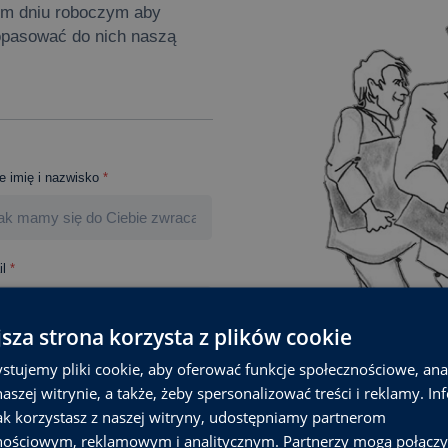
zym dniu roboczym aby
opasować do nich naszą
e imię i nazwisko
*
l
*
jsza strona korzysta z plików cookie
obowych, zgodnie z ustawą o ochronie
stujemy pliki cookie, aby oferować funkcje społecznościowe, an
nia przez powyższy formularz kontaktowy.
aszej witrynie, a także, żeby spersonalizować treści i reklamy. In
 przetworzenia zapytania. Rozumiem, że
ożliwości ich poprawienia oraz żądania
jak korzystasz z naszej witryny, udostępniamy partnerom
diów Podatkowych jako Administratora*
nościowym, reklamowym i analitycznym. Partnerzy mogą połączy