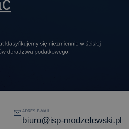
ać
at klasyfikujemy się niezmiennie w ścisłej
rów doradztwa podatkowego.
ADRES E-MAIL
biuro@isp-modzelewski.pl