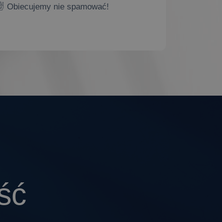
✌ Obiecujemy nie spamować!
ść