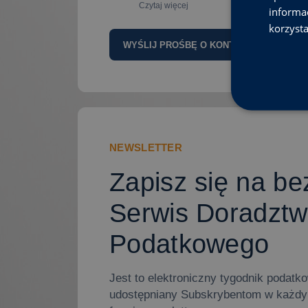
Czytaj więcej
informa
korzysta
A
lt
e
r
n
a
ti
NEWSLETTER
v
e
Zapisz się na be
:
Serwis Doradzt
Podatkowego
Jest to elektroniczny tygodnik podatk
udostępniany Subskrybentom w każdy 