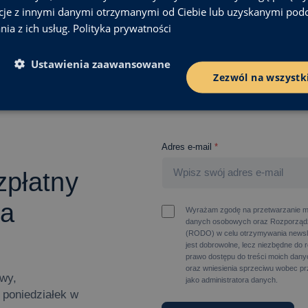
cje z innymi danymi otrzymanymi od Ciebie lub uzyskanymi pod
nia z ich usług.
Polityka prywatności
Ustawienia zaawansowane
Zezwól na wszystk
Adres e-mail
*
zpłatny
wa
Wyrażam zgodę na przetwarzanie m
danych osobowych oraz Rozporządz
(RODO) w celu otrzymywania newsl
jest dobrowolne, lecz niezbędne do 
prawo dostępu do treści moich danyc
oraz wniesienia sprzeciwu wobec pr
owy,
jako administratora danych.
poniedziałek w