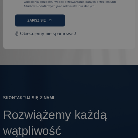
wniesienia sprzeciwu wobec przetwarzania danych przez Instytut
Studiów Podatkowych jako administratora danych.
ZAPISZ SIĘ
✌ Obiecujemy nie spamować!
SKONTAKTUJ SIĘ Z NAMI
Rozwiążemy każdą
wątpliwość