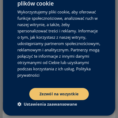
t
plików cookie
e
r
Wykorzystujemy pliki cookie, aby oferować
n
funkcje społecznościowe, analizować ruch w
a
t
naszej witrynie, a także, żeby
i
spersonalizować treści i reklamy. Informacje
v
e
o tym, jak korzystasz z naszej witryny,
:
udostępniamy partnerom społecznościowym,
reklamowym i analitycznym. Partnerzy mogą
połączyć te informacje z innymi danymi
otrzymanymi od Ciebie lub uzyskanymi
podczas korzystania z ich usług.
Polityka
prywatności
Zezwól na wszystkie
Ustawienia zaawansowane