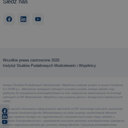
Śledź nas
Wszelkie prawa zastrzeżone 2026
Instytut Studiów Podatkowych Modzelewski i Wspólnicy
Instytut Studiów Podatkowych Modzelewski i Wspólnicy realizuje projekt w ramach Działania
6.2 POIR p.t. „Wdrożenie rozwiązań cyfrowych w postaci portalu obsługi szkoleń oraz
platformy do zarządzania przedsiębiorstwem w celu zwiększenia wykorzystania technologii
cyfrowych w ISP Modzelewski i Wspólnicy oraz poprawy jakości i dostępności świadczonych
usług”.
Nowy sposób oferowania usługi poprzez wdrożenie w ISP technologii cyfrowych spowoduje
zwiększenie konkurencyjności Wnioskodawcy na rynku poprzez zaoferowanie klientom
nowego systemu dostępu do organizowanych i prowadzonych przez niego szkoleń o
szerokich funkcjonalnościach, usprawnienie procesów wewnątrz przedsiębiorstwa (ułatwienie
procesu organizacji szkoleń) jak i procesu obsługi klientów. Cyfryzacja przedsiębiorstwa