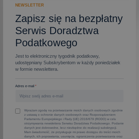
NEWSLETTER
Zapisz się na bezpłatny
Serwis Doradztwa
Podatkowego
Jest to elektroniczny tygodnik podatkowy,
udostępniany Subskrybentom w każdy poniedziałek
w formie newslettera.
Adres e-mail
*
Wyrażam zgodę na przetwarzanie moich danych osobowych zgodnie
z ustawą o ochronie danych osobowych oraz Rozporządzeniem
Parlamentu Europejskiego i Rady (UE) 2016/679 (RODO) w celu
otrzymywania newslettera Serwisu Doradztwa Podatkowego. Podanie
danych jest dobrowolne, lecz niezbędne do realizacji subskrypcji.
Mam świadomość, że przysługuje mi prawo dostępu do treści moich
danych, ich poprawiania, usunięcia, ograniczenia przetwarzania oraz