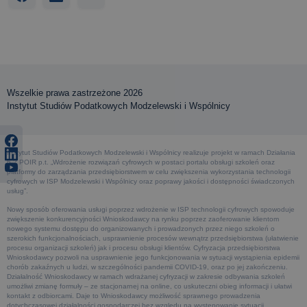
Wszelkie prawa zastrzeżone 2026
Instytut Studiów Podatkowych Modzelewski i Wspólnicy
Instytut Studiów Podatkowych Modzelewski i Wspólnicy realizuje projekt w ramach Działania
6.2 POIR p.t. „Wdrożenie rozwiązań cyfrowych w postaci portalu obsługi szkoleń oraz
platformy do zarządzania przedsiębiorstwem w celu zwiększenia wykorzystania technologii
cyfrowych w ISP Modzelewski i Wspólnicy oraz poprawy jakości i dostępności świadczonych
usług”.
Nowy sposób oferowania usługi poprzez wdrożenie w ISP technologii cyfrowych spowoduje
zwiększenie konkurencyjności Wnioskodawcy na rynku poprzez zaoferowanie klientom
nowego systemu dostępu do organizowanych i prowadzonych przez niego szkoleń o
szerokich funkcjonalnościach, usprawnienie procesów wewnątrz przedsiębiorstwa (ułatwienie
procesu organizacji szkoleń) jak i procesu obsługi klientów. Cyfryzacja przedsiębiorstwa
Wnioskodawcy pozwoli na usprawnienie jego funkcjonowania w sytuacji wystąpienia epidemii
chorób zakaźnych u ludzi, w szczególności pandemii COVID-19, oraz po jej zakończeniu.
Działalność Wnioskodawcy w ramach wdrażanej cyfryzacji w zakresie odbywania szkoleń
umożliwi zmianę formuły – ze stacjonarnej na online, co uskuteczni obieg informacji i ułatwi
kontakt z odbiorcami. Daje to Wnioskodawcy możliwość sprawnego prowadzenia
dotychczasowej działalności gospodarczej bez względu na występowanie sytuacji