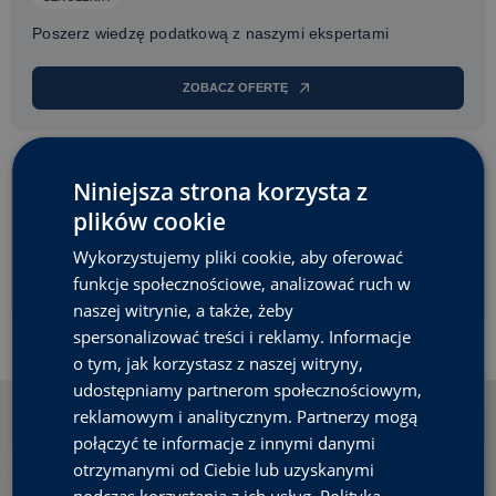
Poszerz wiedzę podatkową z naszymi ekspertami
ZOBACZ OFERTĘ
Niniejsza strona korzysta z
PUBLIKACJE
plików cookie
Książki i materiały z zakresu prawa podatkowego
Wykorzystujemy pliki cookie, aby oferować
PRZEJDŹ DO SKLEPU
funkcje społecznościowe, analizować ruch w
naszej witrynie, a także, żeby
spersonalizować treści i reklamy. Informacje
o tym, jak korzystasz z naszej witryny,
udostępniamy partnerom społecznościowym,
reklamowym i analitycznym. Partnerzy mogą
połączyć te informacje z innymi danymi
otrzymanymi od Ciebie lub uzyskanymi
NAPISZ DO NAS