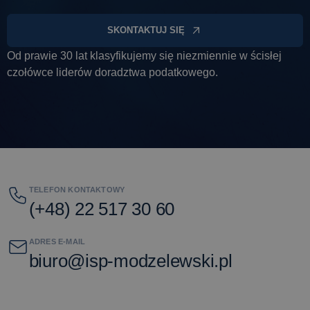
SKONTAKTUJ SIĘ
Od prawie 30 lat klasyfikujemy się niezmiennie w ścisłej
czołówce liderów doradztwa podatkowego.
TELEFON KONTAKTOWY
(+48) 22 517 30 60
ADRES E-MAIL
biuro@isp-modzelewski.pl