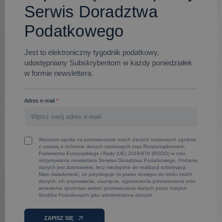
Serwis Doradztwa
Podatkowego
Jest to elektroniczny tygodnik podatkowy,
udostępniany Subskrybentom w każdy poniedziałek
w formie newslettera.
Adres e-mail
*
Wyrażam zgodę na przetwarzanie moich danych osobowych zgodnie
z ustawą o ochronie danych osobowych oraz Rozporządzeniem
Parlamentu Europejskiego i Rady (UE) 2016/679 (RODO) w celu
otrzymywania newslettera Serwisu Doradztwa Podatkowego. Podanie
danych jest dobrowolne, lecz niezbędne do realizacji subskrypcji.
Mam świadomość, że przysługuje mi prawo dostępu do treści moich
danych, ich poprawiania, usunięcia, ograniczenia przetwarzania oraz
wniesienia sprzeciwu wobec przetwarzania danych przez Instytut
Studiów Podatkowych jako administratora danych.
ZAPISZ SIĘ