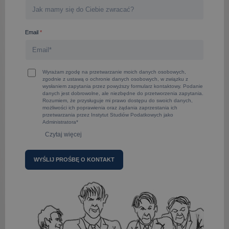
Email
*
Wyrażam zgodę na przetwarzanie moich danych osobowych,
zgodnie z ustawą o ochronie danych osobowych, w związku z
wysłaniem zapytania przez powyższy formularz kontaktowy. Podanie
danych jest dobrowolne, ale niezbędne do przetworzenia zapytania.
Rozumiem, że przysługuje mi prawo dostępu do swoich danych,
możliwości ich poprawienia oraz żądania zaprzestania ich
przetwarzania przez Instytut Studiów Podatkowych jako
Administratora*
Czytaj więcej
A
l
t
e
r
n
a