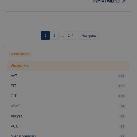
CZYTAJ WIĘCEJ
...
1
2
144
Następna
KATEGORIE
Wszystkie
VAT
239
PIT
177
CIT
120
KSeF
74
Akcyza
90
PCC
14
Nieruchomości
48