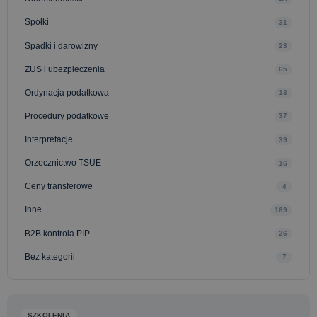
Spółki
31
Spadki i darowizny
23
ZUS i ubezpieczenia
65
Ordynacja podatkowa
13
Procedury podatkowe
37
Interpretacje
39
Orzecznictwo TSUE
16
Ceny transferowe
4
Inne
169
B2B kontrola PIP
26
Bez kategorii
7
SZKOLENIA