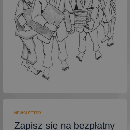
t
i
v
e
:
NEWSLETTER
Zapisz się na bezpłatny