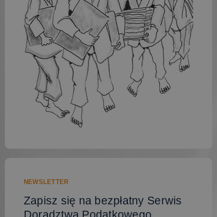
i
v
e
:
NEWSLETTER
Zapisz się na bezpłatny Serwis
Doradztwa Podatkowego