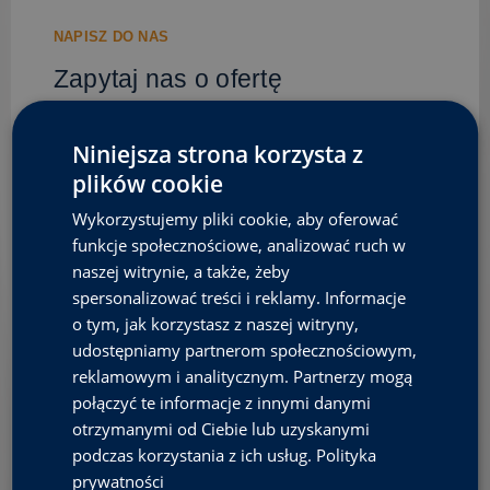
NAPISZ DO NAS
Zapytaj nas o ofertę
Skontaktujemy się z Tobą w najbliższym dniu
Niniejsza strona korzysta z
roboczym aby porozmawiać o Twoich potrzebach i
dopasować do nich naszą ofertę.
plików cookie
Wykorzystujemy pliki cookie, aby oferować
funkcje społecznościowe, analizować ruch w
naszej witrynie, a także, żeby
Cel rozmowy
*
spersonalizować treści i reklamy. Informacje
o tym, jak korzystasz z naszej witryny,
udostępniamy partnerom społecznościowym,
Numer telefonu
*
reklamowym i analitycznym. Partnerzy mogą
połączyć te informacje z innymi danymi
otrzymanymi od Ciebie lub uzyskanymi
podczas korzystania z ich usług.
Polityka
Twoje imię i nazwisko
*
prywatności