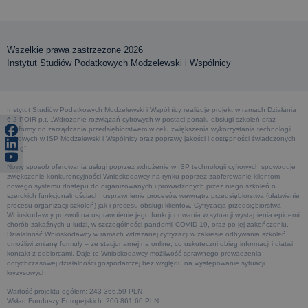
Wszelkie prawa zastrzeżone 2026
Instytut Studiów Podatkowych Modzelewski i Wspólnicy
Instytut Studiów Podatkowych Modzelewski i Wspólnicy realizuje projekt w ramach Działania
6.2 POIR p.t. „Wdrożenie rozwiązań cyfrowych w postaci portalu obsługi szkoleń oraz
platformy do zarządzania przedsiębiorstwem w celu zwiększenia wykorzystania technologii
cyfrowych w ISP Modzelewski i Wspólnicy oraz poprawy jakości i dostępności świadczonych
usług”.
Nowy sposób oferowania usługi poprzez wdrożenie w ISP technologii cyfrowych spowoduje
zwiększenie konkurencyjności Wnioskodawcy na rynku poprzez zaoferowanie klientom
nowego systemu dostępu do organizowanych i prowadzonych przez niego szkoleń o
szerokich funkcjonalnościach, usprawnienie procesów wewnątrz przedsiębiorstwa (ułatwienie
procesu organizacji szkoleń) jak i procesu obsługi klientów. Cyfryzacja przedsiębiorstwa
Wnioskodawcy pozwoli na usprawnienie jego funkcjonowania w sytuacji wystąpienia epidemii
chorób zakaźnych u ludzi, w szczególności pandemii COVID-19, oraz po jej zakończeniu.
Działalność Wnioskodawcy w ramach wdrażanej cyfryzacji w zakresie odbywania szkoleń
umożliwi zmianę formuły – ze stacjonarnej na online, co uskuteczni obieg informacji i ułatwi
kontakt z odbiorcami. Daje to Wnioskodawcy możliwość sprawnego prowadzenia
dotychczasowej działalności gospodarczej bez względu na występowanie sytuacji
kryzysowych.
Wartość projektu ogółem: 243 366.59 PLN
Wkład Funduszy Europejskich: 206 861.60 PLN