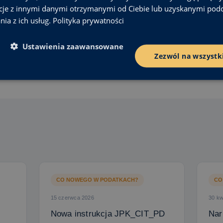
cje z innymi danymi otrzymanymi od Ciebie lub uzyskanymi pod
Konsultant podatkowy
kowych
Śląski Oddział Instytutu Studiów
nia z ich usług.
Polityka prywatności
Podatkowych
aleksandra.szczesny@isp-modzelewski.pl
i.pl
tel. 32 259 71 50
Ustawienia zaawansowane
Zezwól na wszystk
CO NOWEGO W PODATKACH?
CO
15 czerwca 2026
30 kw
Nowa instrukcja JPK_CIT_PD
Nar