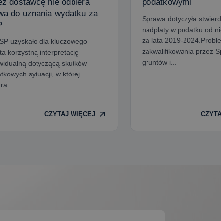
ez dostawcę nie odbiera
podatkowymi
wa do uznania wydatku za
Sprawa dotyczyła stwier
P
nadpłaty w podatku od n
za lata 2019-2024.Probl
 uzyskało dla kluczowego
zakwalifikowania przez S
nta korzystną interpretację
gruntów i...
widualną dotyczącą skutków
tkowych sytuacji, w której
ra...
CZYTAJ WIĘCEJ
CZYTA