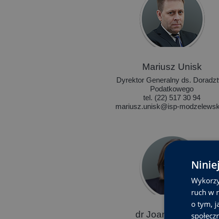
Mariusz Unisk
Dyrektor Generalny ds. Doradz
Podatkowego
tel. (22) 517 30 94
mariusz.unisk@isp-modzelewski
Ninie
Wykorzy
ruch w n
o tym, 
dr Joanna Kiszka
społecz