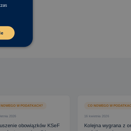
czas
ie
 NOWEGO W PODATKACH?
CO NOWEGO W PODATKA
ietnia 2026
16 kwietnia 2026
uszenie obowiązków KSeF
Kolejna wygrana z o