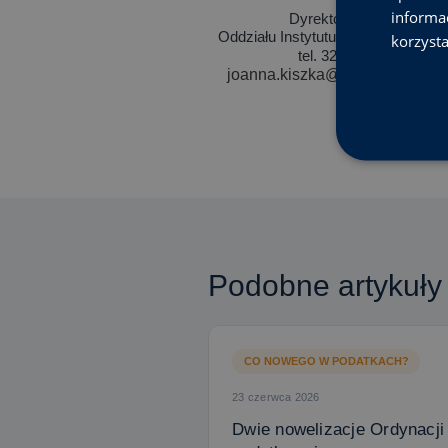
informa
Dyrektor Śląskiego
Oddziału Instytutu Studiów Podat
korzysta
tel. 32 259 71 50
joanna.kiszka@isp-modzelewsk
Podobne artykuły
CO NOWEGO W PODATKACH?
23 czerwca 2026
Dwie nowelizacje Ordynacji