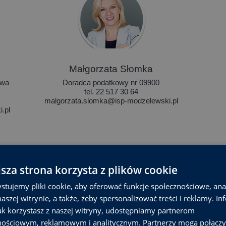
Małgorzata Słomka
twa
Doradca podatkowy nr 09900
tel. 22 517 30 64
malgorzata.slomka@isp-modzelewski.pl
.pl
jsza strona korzysta z plików cookie
stujemy pliki cookie, aby oferować funkcje społecznościowe, an
aszej witrynie, a także, żeby spersonalizować treści i reklamy. In
jak korzystasz z naszej witryny, udostępniamy partnerom
Aleksandra Szczęsny
nościowym, reklamowym i analitycznym. Partnerzy mogą połączy