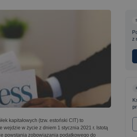
P
z 
Ks
p
łek kapitałowych (tzw. estoński CIT) to
e wejdzie w życie z dniem 1 stycznia 2021 r. Istotą
enie powstania zobowiązania podatkowego do