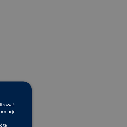
alizować
formacje
ć te