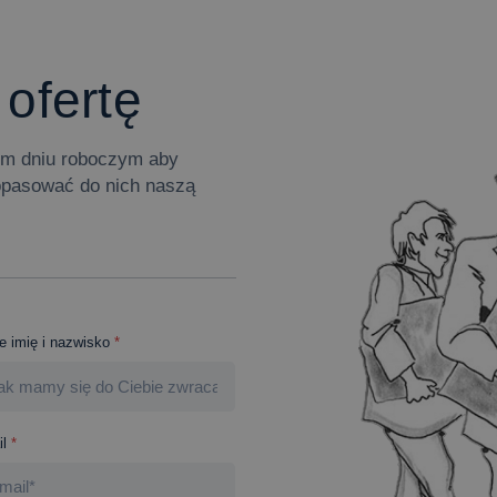
 ofertę
zym dniu roboczym aby
opasować do nich naszą
e imię i nazwisko
*
l
*