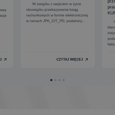
prz
W związku z wejściem w życie
pra
obowiązku przekazywania ksiąg
tawy
KU
rachunkowych w formie elektronicznej
acja
w ramach JPK_CIT_PD, podatnicy...
ISP
klie
indy
poda
faktu
J
CZYTAJ WIĘCEJ